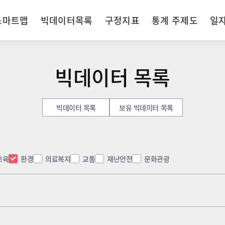
스마트맵
빅데이터목록
구정지표
통계 주제도
일
빅데이터 목록
빅데이터 목록
보유 빅데이터 목록
교육
환경
의료복지
교통
재난안전
문화관광