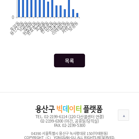
0
서빙고동
한강로동
이촌1동
이촌2동
원효로1동
원효로2동
이태원1동
용산2가동
효창동
용문동
한남동
후암동
보광동
남영동
청파동
목록
TEL. 02-2199-6114 (120 다산콜센터 연결)
02-2199-6300 (야간, 공휴일/당직실)
FAX. 02-2199-5300
04390 서울특별시 용산구 녹사평대로 150(이태원동)
COPYRIGHT（C） YONGSAN-GU. ALL RIGHTS RESERVED.